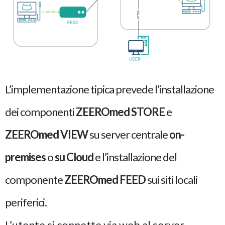
L’implementazione tipica prevede l’installazione
dei componenti
ZEEROmed
STORE
e
ZEEROmed
VIEW
su server centrale
on-
premises
o
su Cloud
e l’installazione del
componente
ZEEROmed FEED
sui siti locali
periferici.
L’utente si connette via web al server