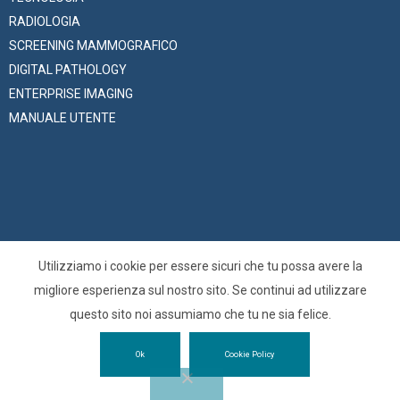
RADIOLOGIA
SCREENING MAMMOGRAFICO
DIGITAL PATHOLOGY
ENTERPRISE IMAGING
MANUALE UTENTE
Utilizziamo i cookie per essere sicuri che tu possa avere la
© 2025 –
O3 Enterprise s.r.l.
is the Zucchetti Group company
migliore esperienza sul nostro sito. Se continui ad utilizzare
specialized in medical imaging solutions – All Right Reserved
questo sito noi assumiamo che tu ne sia felice.
VAT, Fiscal and Trieste Company Register Number: 01137150320 |
Ok
Cookie Policy
Privacy Policy
|
Cookie Policy