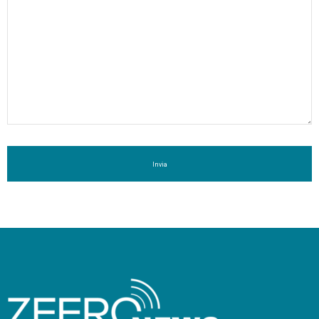
Invia
Questo
campo
deve
essere
lasciato
vuoto