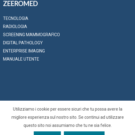
ZEEROMED
TECNOLOGIA
RADIOLOGIA
SCREENING MAMMOGRAFICO
DIGITAL PATHOLOGY
ENTERPRISE IMAGING
MANUALE UTENTE
Utilizziamo i cookie per essere sicuri che tu possa avere la
© 2025 –
O3 Enterprise s.r.l.
is the Zucchetti Group company
migliore esperienza sul nostro sito. Se continui ad utilizzare
specialized in medical imaging solutions – All Right Reserved
questo sito noi assumiamo che tu ne sia felice.
VAT, Fiscal and Trieste Company Register Number: 01137150320 |